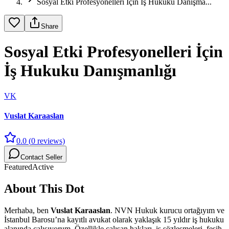
Sosyal Etki Profesyonelleri İçin İş Hukuku Danışma...
Share
Sosyal Etki Profesyonelleri İçin
İş Hukuku Danışmanlığı
VK
Vuslat Karaaslan
0.0
(
0
reviews)
Contact Seller
Featured
Active
About This Dot
Merhaba, ben
Vuslat Karaaslan
. NVN Hukuk kurucu ortağıyım ve
İstanbul Barosu’na kayıtlı avukat olarak yaklaşık 15 yıldır iş hukuku
alanında çalışıyorum. Özellikle çalışan hakları, iş sözleşmeleri, fesih