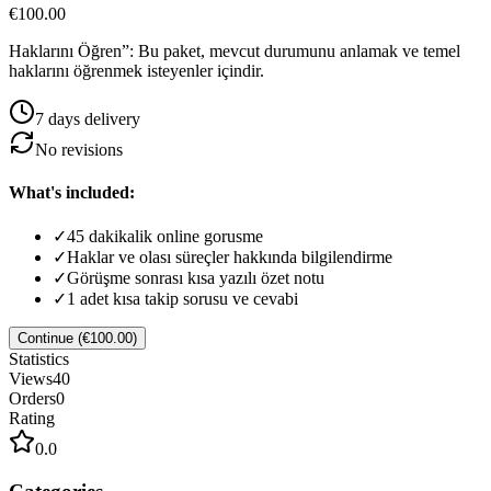
€100.00
Haklarını Öğren”: Bu paket, mevcut durumunu anlamak ve temel
haklarını öğrenmek isteyenler içindir.
7
day
s
delivery
No
revision
s
What's included:
✓
45 dakikalik online gorusme
✓
Haklar ve olası süreçler hakkında bilgilendirme
✓
Görüşme sonrası kısa yazılı özet notu
✓
1 adet kısa takip sorusu ve cevabi
Continue (€100.00)
Statistics
Views
40
Orders
0
Rating
0.0