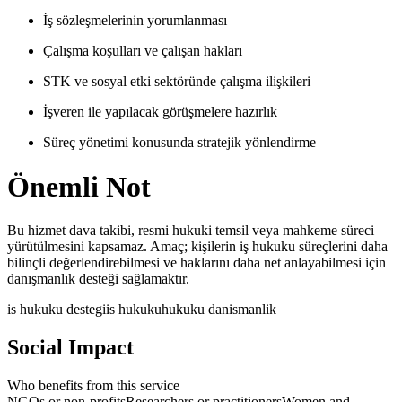
İş sözleşmelerinin yorumlanması
Çalışma koşulları ve çalışan hakları
STK ve sosyal etki sektöründe çalışma ilişkileri
İşveren ile yapılacak görüşmelere hazırlık
Süreç yönetimi konusunda stratejik yönlendirme
Önemli Not
Bu hizmet dava takibi, resmi hukuki temsil veya mahkeme süreci
yürütülmesini kapsamaz. Amaç; kişilerin iş hukuku süreçlerini daha
bilinçli değerlendirebilmesi ve haklarını daha net anlayabilmesi için
danışmanlık desteği sağlamaktır.
is hukuku destegi
is hukuku
hukuku danismanlik
Social Impact
Who benefits from this service
NGOs or non-profits
Researchers or practitioners
Women and