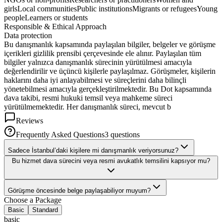
girls
Local communities
Public institutions
Migrants or refugees
Young
people
Learners or students
Responsible & Ethical Approach
Data protection
Bu danışmanlık kapsamında paylaşılan bilgiler, belgeler ve görüşme
içerikleri gizlilik prensibi çerçevesinde ele alınır. Paylaşılan tüm
bilgiler yalnızca danışmanlık sürecinin yürütülmesi amacıyla
değerlendirilir ve üçüncü kişilerle paylaşılmaz. Görüşmeler, kişilerin
haklarını daha iyi anlayabilmesi ve süreçlerini daha bilinçli
yönetebilmesi amacıyla gerçekleştirilmektedir. Bu Dot kapsamında
dava takibi, resmi hukuki temsil veya mahkeme süreci
yürütülmemektedir. Her danışmanlık süreci, mevcut b
Reviews
Frequently Asked Questions
3
question
s
Sadece İstanbul’daki kişilere mi danışmanlık veriyorsunuz?
Bu hizmet dava sürecini veya resmi avukatlık temsilini kapsıyor mu?
Görüşme öncesinde belge paylaşabiliyor muyum?
Choose a Package
Basic
Standard
basic